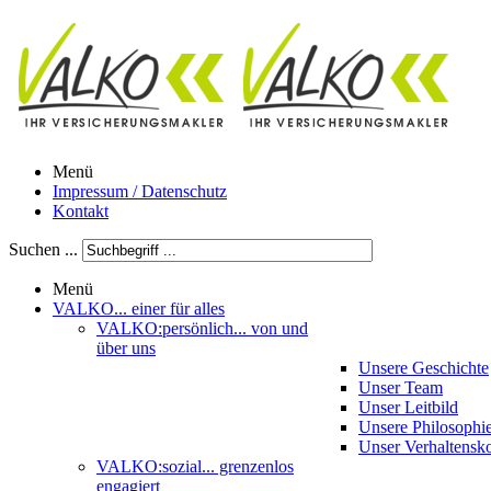
Menü
Impressum / Datenschutz
Kontakt
Suchen ...
Menü
VALKO
... einer für alles
VALKO:persönlich
... von und
über uns
Unsere Geschichte
Unser Team
Unser Leitbild
Unsere Philosophi
Unser Verhaltensk
VALKO:sozial
... grenzenlos
engagiert