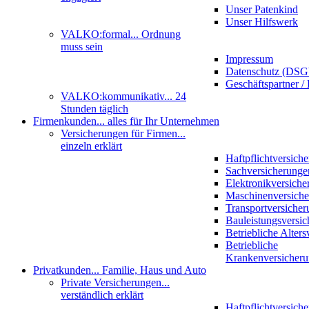
Unser Patenkind
Unser Hilfswerk
VALKO:formal
... Ordnung
muss sein
Impressum
Datenschutz (DS
Geschäftspartner / 
VALKO:kommunikativ
... 24
Stunden täglich
Firmenkunden
... alles für Ihr Unternehmen
Versicherungen für Firmen
...
einzeln erklärt
Haftpflichtversich
Sachversicherunge
Elektronikversiche
Maschinenversich
Transportversicher
Bauleistungsversi
Betriebliche Alter
Betriebliche
Krankenversicher
Privatkunden
... Familie, Haus und Auto
Private Versicherungen
...
verständlich erklärt
Haftpflichtversich