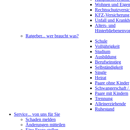
Wohnen und Eige
Rechtsschutzversi
KFZ-Versicherung
Unfall und Krankh
Alters- und
Hinterbliebenenvo
Ratgeber
... wer braucht was?
Schule
Volljährigkeit
Studium
Ausbildung
Berufseinstieg
Selbständigkeit
Single
Heirat
Paare ohne Kinder
Schwangerschaft 
Paare mit Kindern
Trennung
Alleinerziehende
Ruhestand
Service
... von uns für Sie
Schaden melden
Änderungen mitteilen
Eine Frage stellen