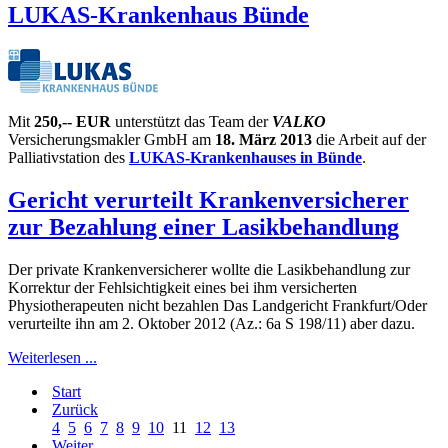
LUKAS-Krankenhaus Bünde
Mit
250,-- EUR
unterstützt das Team der
VALKO
Versicherungsmakler GmbH am
18. März 2013
die Arbeit auf der
Palliativstation des
LUKAS-Krankenhauses in Bünde
.
Gericht verurteilt Krankenversicherer
zur Bezahlung einer Lasikbehandlung
Der private Krankenversicherer wollte die Lasikbehandlung zur
Korrektur der Fehlsichtigkeit eines bei ihm versicherten
Physiotherapeuten nicht bezahlen Das Landgericht Frankfurt/Oder
verurteilte ihn am 2. Oktober 2012 (Az.: 6a S 198/11) aber dazu.
Weiterlesen ...
Start
Zurück
4
5
6
7
8
9
10
11
12
13
Weiter