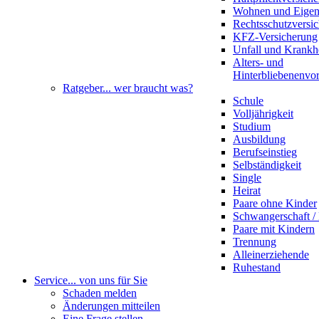
Wohnen und Eige
Rechtsschutzversi
KFZ-Versicherung
Unfall und Krankh
Alters- und
Hinterbliebenenvo
Ratgeber
... wer braucht was?
Schule
Volljährigkeit
Studium
Ausbildung
Berufseinstieg
Selbständigkeit
Single
Heirat
Paare ohne Kinder
Schwangerschaft 
Paare mit Kindern
Trennung
Alleinerziehende
Ruhestand
Service
... von uns für Sie
Schaden melden
Änderungen mitteilen
Eine Frage stellen