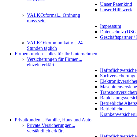
Unser Patenkind
Unser Hilfswerk
VALKO:formal
... Ordnung
muss sein
Impressum
Datenschutz (DS
Geschäftspartner / 
VALKO:kommunikativ
... 24
Stunden täglich
Firmenkunden
... alles für Ihr Unternehmen
Versicherungen für Firmen
...
einzeln erklärt
Haftpflichtversich
Sachversicherunge
Elektronikversiche
Maschinenversich
Transportversicher
Bauleistungsversi
Betriebliche Alter
Betriebliche
Krankenversicher
Privatkunden
... Familie, Haus und Auto
Private Versicherungen
...
verständlich erklärt
Haftpflichtversich