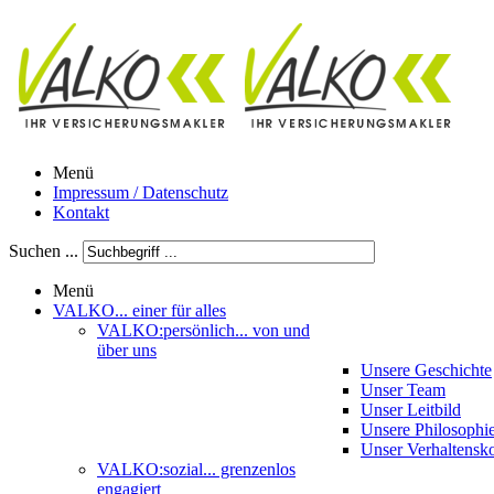
Menü
Impressum / Datenschutz
Kontakt
Suchen ...
Menü
VALKO
... einer für alles
VALKO:persönlich
... von und
über uns
Unsere Geschichte
Unser Team
Unser Leitbild
Unsere Philosophi
Unser Verhaltensk
VALKO:sozial
... grenzenlos
engagiert