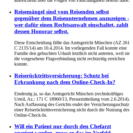
ausreichend über die Folgen von Falschangaben belehrt habe.
Reisemängel sind vom Reisenden selbst
gegenüber dem Reiseunternehmen anzuzeigen -
wer dafür einen Rechtsanwalt einschaltet, zahlt
dessen Honorar selbst.
Diese Entscheidung fällte das Amtsgericht München (AZ 261
C 2135/14) am 10.4.2014. Im vorliegenden Fall konnte eine
Familie den gebuchten Urlaub letztlich nicht antreten, weil sie
die vorgesehene Flugverbindung nicht rechtzeitig erreichen
konnte.
Reiserücktrittsversicherung: Schutz bei
Erkrankung nach dem Online-Check-In?
Eindeutig ja, so das Amtsgericht München (rechtskräftiges
Urteil, Az.: 171 C 18960/13, Pressemitteilung vom 2.6.2014).
Nach Auffassung des Gerichts endet der Versicherungsschutz
einer Reiserücktrittsversicherung nicht durch die Nutzung des
Online-Check-In.
Will ein Patient nur durch den Chefarzt
operiert werden, muss er das im Vorfeld