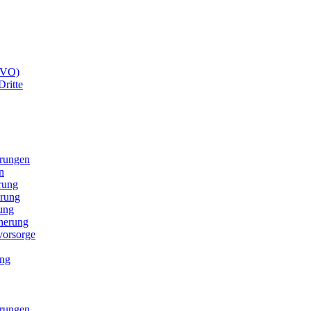
GVO)
Dritte
erungen
n
rung
erung
ung
cherung
svorsorge
ung
erungen