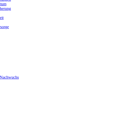
ntum
cherung
eit
rsorge
/ Nachwuchs