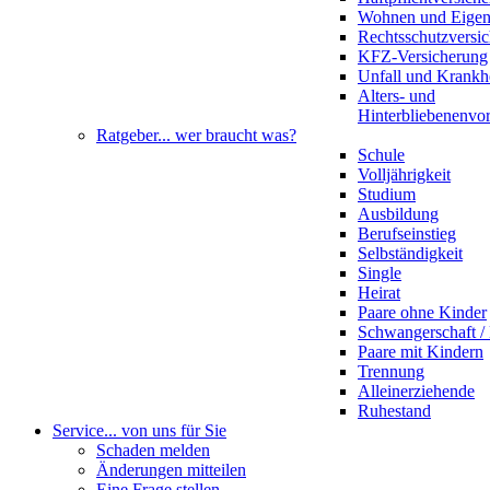
Wohnen und Eige
Rechtsschutzversi
KFZ-Versicherung
Unfall und Krankh
Alters- und
Hinterbliebenenvo
Ratgeber
... wer braucht was?
Schule
Volljährigkeit
Studium
Ausbildung
Berufseinstieg
Selbständigkeit
Single
Heirat
Paare ohne Kinder
Schwangerschaft 
Paare mit Kindern
Trennung
Alleinerziehende
Ruhestand
Service
... von uns für Sie
Schaden melden
Änderungen mitteilen
Eine Frage stellen