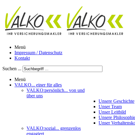
Menü
Impressum / Datenschutz
Kontakt
Suchen ...
Menü
VALKO
... einer für alles
VALKO:persönlich
... von und
über uns
Unsere Geschichte
Unser Team
Unser Leitbild
Unsere Philosophi
Unser Verhaltensk
VALKO:sozial
... grenzenlos
engagiert