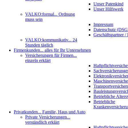
Unser Patenkind
Unser Hilfswerk
VALKO:formal
... Ordnung
muss sein
Impressum
Datenschutz (DS
Geschäftspartner / 
VALKO:kommunikativ
... 24
Stunden täglich
Firmenkunden
... alles für Ihr Unternehmen
Versicherungen für Firmen
...
einzeln erklärt
Haftpflichtversich
Sachversicherunge
Elektronikversiche
Maschinenversich
Transportversicher
Bauleistungsversi
Betriebliche Alter
Betriebliche
Krankenversicher
Privatkunden
... Familie, Haus und Auto
Private Versicherungen
...
verständlich erklärt
Haftpflichtversich