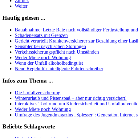
Zurück
Weiter
Häufig gelesen ...
Bauabnahme: Letzte Rate nach vollständiger Fertigstellung un
Schadenersatz mit Grenzen
Gericht verurteilt Krankenversicherer zur Bezahlung einer La
Sensibler bei psychischen Störungen
Verkehrssicherungspflicht nach Umständen
Weder Miete noch Wohnung
Wenn der Unfall alkoholbedingt ist
Neue Regeln für intelligente Fahrtenschreiber
Infos zum Thema ...
Die Unfallversicherung
Winterurlaub und Pistenspaß – aber nur richtig versichert!
Interaktives Tool rund um Kindersicherheit und Unfallpräventi
Weder Miete noch Wohnung
Umfrage des Jugendmagazins „Spiesser“: Generation Internet sc
Beliebte Schlagworte