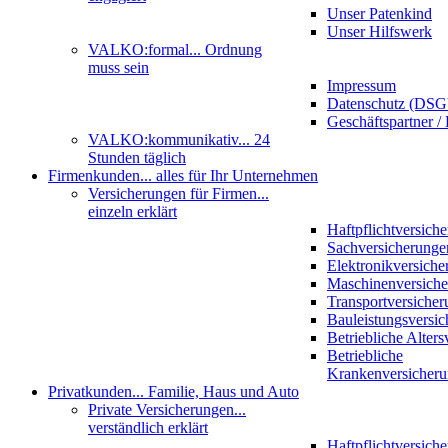
Unser Patenkind
Unser Hilfswerk
VALKO:formal
... Ordnung
muss sein
Impressum
Datenschutz (DS
Geschäftspartner / 
VALKO:kommunikativ
... 24
Stunden täglich
Firmenkunden
... alles für Ihr Unternehmen
Versicherungen für Firmen
...
einzeln erklärt
Haftpflichtversich
Sachversicherunge
Elektronikversiche
Maschinenversich
Transportversicher
Bauleistungsversi
Betriebliche Alter
Betriebliche
Krankenversicher
Privatkunden
... Familie, Haus und Auto
Private Versicherungen
...
verständlich erklärt
Haftpflichtversich