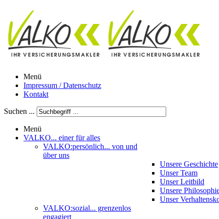
Menü
Impressum / Datenschutz
Kontakt
Suchen ...
Menü
VALKO
... einer für alles
VALKO:persönlich
... von und
über uns
Unsere Geschichte
Unser Team
Unser Leitbild
Unsere Philosophi
Unser Verhaltensk
VALKO:sozial
... grenzenlos
engagiert