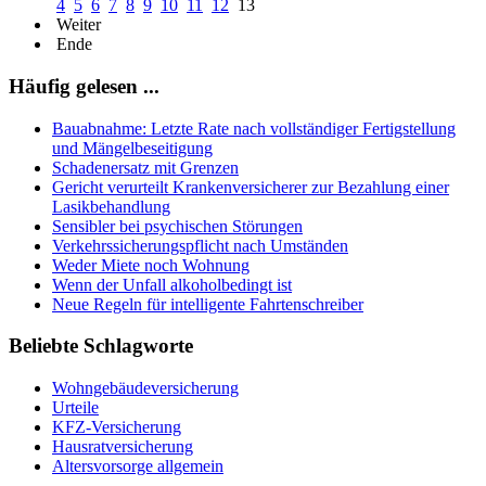
4
5
6
7
8
9
10
11
12
13
Weiter
Ende
Häufig gelesen ...
Bauabnahme: Letzte Rate nach vollständiger Fertigstellung
und Mängelbeseitigung
Schadenersatz mit Grenzen
Gericht verurteilt Krankenversicherer zur Bezahlung einer
Lasikbehandlung
Sensibler bei psychischen Störungen
Verkehrssicherungspflicht nach Umständen
Weder Miete noch Wohnung
Wenn der Unfall alkoholbedingt ist
Neue Regeln für intelligente Fahrtenschreiber
Beliebte Schlagworte
Wohngebäudeversicherung
Urteile
KFZ-Versicherung
Hausratversicherung
Altersvorsorge allgemein