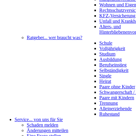
Wohnen und Eige
Rechtsschutzversi
KFZ-Versicherung
Unfall und Krankh
Alters- und
Hinterbliebenenvo
Ratgeber
... wer braucht was?
Schule
Volljährigkeit
Studium
Ausbildung
Berufseinstieg
Selbständigkeit
Single
Heirat
Paare ohne Kinder
Schwangerschaft 
Paare mit Kindern
Trennung
Alleinerziehende
Ruhestand
Service
... von uns für Sie
Schaden melden
Änderungen mitteilen
Eine Frage stellen