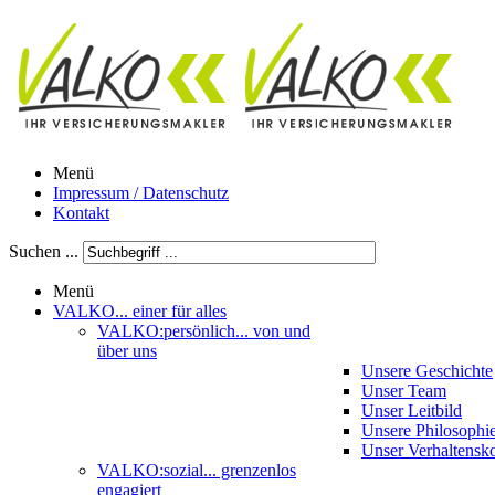
Menü
Impressum / Datenschutz
Kontakt
Suchen ...
Menü
VALKO
... einer für alles
VALKO:persönlich
... von und
über uns
Unsere Geschichte
Unser Team
Unser Leitbild
Unsere Philosophi
Unser Verhaltensk
VALKO:sozial
... grenzenlos
engagiert