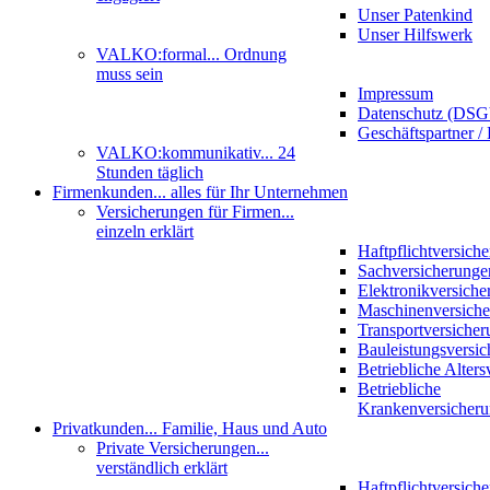
Unser Patenkind
Unser Hilfswerk
VALKO:formal
... Ordnung
muss sein
Impressum
Datenschutz (DS
Geschäftspartner / 
VALKO:kommunikativ
... 24
Stunden täglich
Firmenkunden
... alles für Ihr Unternehmen
Versicherungen für Firmen
...
einzeln erklärt
Haftpflichtversich
Sachversicherunge
Elektronikversiche
Maschinenversich
Transportversicher
Bauleistungsversi
Betriebliche Alter
Betriebliche
Krankenversicher
Privatkunden
... Familie, Haus und Auto
Private Versicherungen
...
verständlich erklärt
Haftpflichtversich