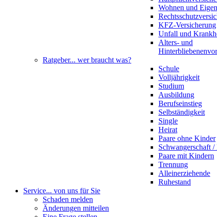
Wohnen und Eige
Rechtsschutzversi
KFZ-Versicherung
Unfall und Krankh
Alters- und
Hinterbliebenenvo
Ratgeber
... wer braucht was?
Schule
Volljährigkeit
Studium
Ausbildung
Berufseinstieg
Selbständigkeit
Single
Heirat
Paare ohne Kinder
Schwangerschaft 
Paare mit Kindern
Trennung
Alleinerziehende
Ruhestand
Service
... von uns für Sie
Schaden melden
Änderungen mitteilen
Eine Frage stellen