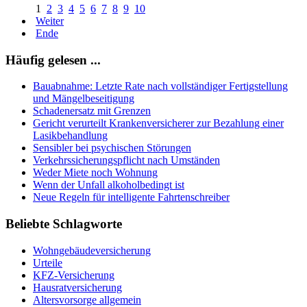
1
2
3
4
5
6
7
8
9
10
Weiter
Ende
Häufig gelesen ...
Bauabnahme: Letzte Rate nach vollständiger Fertigstellung
und Mängelbeseitigung
Schadenersatz mit Grenzen
Gericht verurteilt Krankenversicherer zur Bezahlung einer
Lasikbehandlung
Sensibler bei psychischen Störungen
Verkehrssicherungspflicht nach Umständen
Weder Miete noch Wohnung
Wenn der Unfall alkoholbedingt ist
Neue Regeln für intelligente Fahrtenschreiber
Beliebte Schlagworte
Wohngebäudeversicherung
Urteile
KFZ-Versicherung
Hausratversicherung
Altersvorsorge allgemein