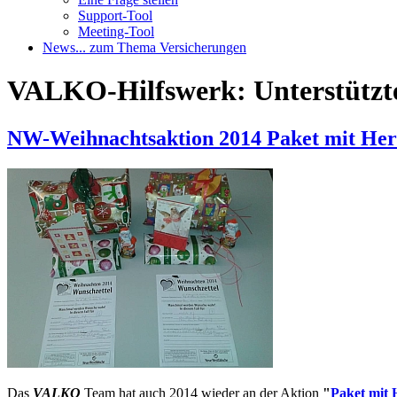
Support-Tool
Meeting-Tool
News
... zum Thema Versicherungen
VALKO-Hilfswerk: Unterstützte
NW-Weihnachtsaktion 2014 Paket mit Her
Das
VALKO
Team hat auch 2014 wieder an der Aktion
"
Paket mit 