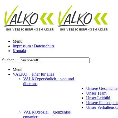
Menü
Impressum / Datenschutz
Kontakt
Suchen ...
Menü
VALKO
... einer für alles
VALKO:persönlich
... von und
über uns
Unsere Geschichte
Unser Team
Unser Leitbild
Unsere Philosophi
Unser Verhaltensk
VALKO:sozial
... grenzenlos
engagiert