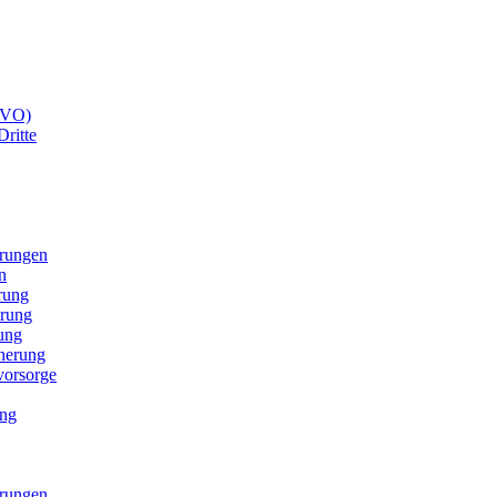
GVO)
Dritte
erungen
n
rung
erung
ung
cherung
svorsorge
ung
erungen