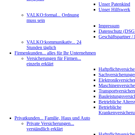
Unser Patenkind
Unser Hilfswerk
VALKO:formal
... Ordnung
muss sein
Impressum
Datenschutz (DS
Geschäftspartner / 
VALKO:kommunikativ
... 24
Stunden täglich
Firmenkunden
... alles für Ihr Unternehmen
Versicherungen für Firmen
...
einzeln erklärt
Haftpflichtversich
Sachversicherunge
Elektronikversiche
Maschinenversich
Transportversicher
Bauleistungsversi
Betriebliche Alter
Betriebliche
Krankenversicher
Privatkunden
... Familie, Haus und Auto
Private Versicherungen
...
verständlich erklärt
Haftpflichtversich