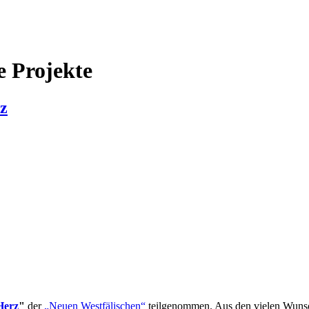
 Projekte
z
Herz
"
der
„Neuen Westfälischen“
teilgenommen. Aus den vielen Wunsc