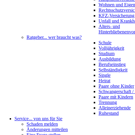
Wohnen und Eige
Rechtsschutzversi
KFZ-Versicherung
Unfall und Krankh
Alters- und
Hinterbliebenenvo
Ratgeber
... wer braucht was?
Schule
Volljährigkeit
Studium
Ausbildung
Berufseinstieg
Selbständigkeit
Single
Heirat
Paare ohne Kinder
Schwangerschaft 
Paare mit Kindern
Trennung
Alleinerziehende
Ruhestand
Service
... von uns für Sie
Schaden melden
Änderungen mitteilen
Eine Frage stellen