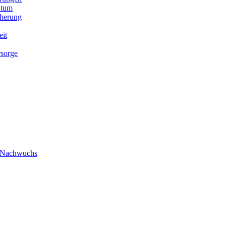
ntum
cherung
eit
rsorge
/ Nachwuchs