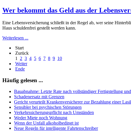
Wer bekommt das Geld aus der Lebensver
Eine Lebensversicherung schließt in der Regel ab, wer seine Hinterblie
Haus schuldenfrei gestellt werden kann.
Weiterlesen ...
Start
Zurück
1
2
3
4
5
6
7
8
9
10
Weiter
Ende
Häufig gelesen ...
Bauabnahme: Letzte Rate nach vollständiger Fertigstellung un
Schadenersatz mit Grenzen
Gericht verurteilt Krankenversicherer zur Bezahlung einer La
Sensibler bei psychischen Störungen
Verkehrssicherungspflicht nach Umständen
Weder Miete noch Wohnung
Wenn der Unfall alkoholbedingt ist
Neue Regeln für intelligente Fahrtenschreiber