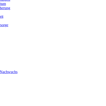
ntum
cherung
eit
rsorge
/ Nachwuchs