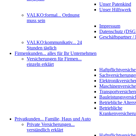
Unser Patenkind
Unser Hilfswerk
VALKO:formal
... Ordnung
muss sein
Impressum
Datenschutz (DS
Geschäftspartner / 
VALKO:kommunikativ
... 24
Stunden täglich
Firmenkunden
... alles für Ihr Unternehmen
Versicherungen für Firmen
...
einzeln erklärt
Haftpflichtversich
Sachversicherunge
Elektronikversiche
Maschinenversich
Transportversicher
Bauleistungsversi
Betriebliche Alter
Betriebliche
Krankenversicher
Privatkunden
... Familie, Haus und Auto
Private Versicherungen
...
verständlich erklärt
Haftpflichtversich