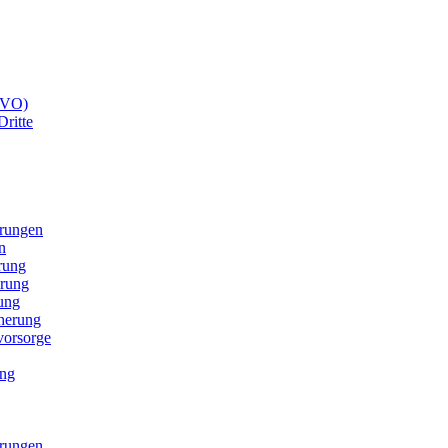
GVO)
Dritte
erungen
n
rung
erung
ung
cherung
svorsorge
ung
erungen