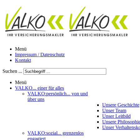
Menü
Impressum / Datenschutz
Kontakt
Suchen ...
Menü
VALKO
... einer für alles
VALKO:persönlich
... von und
über uns
Unsere Geschichte
Unser Team
Unser Leitbild
Unsere Philosophi
Unser Verhaltensk
VALKO:sozial
... grenzenlos
engagiert