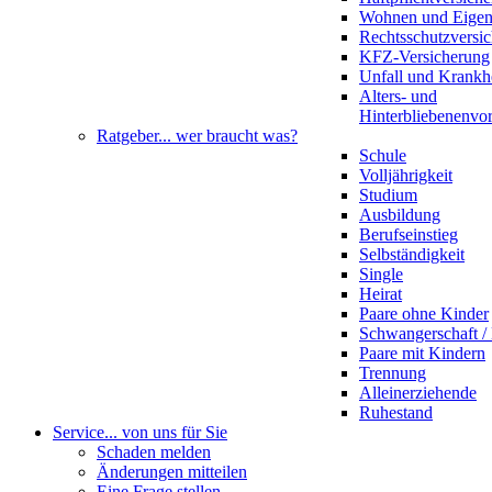
Wohnen und Eige
Rechtsschutzversi
KFZ-Versicherung
Unfall und Krankh
Alters- und
Hinterbliebenenvo
Ratgeber
... wer braucht was?
Schule
Volljährigkeit
Studium
Ausbildung
Berufseinstieg
Selbständigkeit
Single
Heirat
Paare ohne Kinder
Schwangerschaft 
Paare mit Kindern
Trennung
Alleinerziehende
Ruhestand
Service
... von uns für Sie
Schaden melden
Änderungen mitteilen
Eine Frage stellen